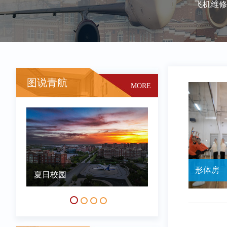
飞机维修
图说青航
MORE
形体房
夏日校园
冬日校园