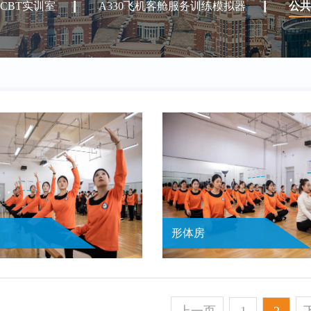
CBT实训室
A330飞机客舱服务训练模拟器
公共
形体房
秋日校园
校园景色