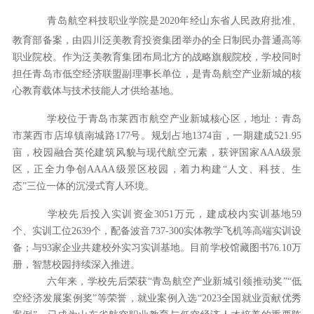
青岛
航空科技职业学院是
2020年经山东省人民政府批准、
教育部备案，由四川泛美教育投资集团举办的全日制民办普通高等
职业院校。作为泛美教育集团布局北方的战略旗舰院校，学校同时
担任青岛市低空经济联盟副理事长单位，是青岛航空产业新城的核
心教育载体与技术技能人才供给基地。
学校位于青岛市莱西市航空产业新城核心区，
地址：
青岛
市莱西市店埠镇南城路
177号。规划占地1374亩，一期建成521.95
亩，校园融合英伦建筑风貌与现代航空元素，获评国家AAA级景
区，正全力争创AAAA级景区校园，着力构建“人文、科技、生
态”三位一体的沉浸式育人环境。
学校先后投入实训资金
3051万元，建成校内实训基地59
个、实训工位2639个，配备波音737-300实体教学飞机等高端实训设
备；与93家企业共建校外实习实训基地。目前学校馆藏图书76.10万
册，智慧校园持续深入推进。
六年来，学校先后荣获
“青岛航空产业新城引领推动奖”“低
空经济发展案例奖”等荣誉，就业案例入选“2023全国就业贡献优秀