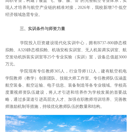
高职专业，构建了覆盖"飞、修、服、管"的完整航空专业体系，实
现人才培养与航空产业链的精准对接，2026年，我校新增7个低空
经济领域急需专业。
三、实训条件与师资力量
学院投入巨资建设现代化实训中心，拥有
B737-800静态模
拟舱、A320静态模拟舱、机场安检实训室、无人机装调实训室、航
空发动机拆装实训室等25个专业实验（实训）室，设备总值超3000
万元。
学院现有专任教师
3
05
人
，行业导师
112
人，建有航空机电
学院教师（教学）创新团队、技能大师工作室
。
专任教师队伍涵盖
航空装备、航空运输、电子信息、装备制造等各专业领域
。
学校高
度重视师资队伍建设，将人才引进和培养作为学校发展的首要战
略，通过多渠道引进高层次人才、加强在职教师培训培养、完善教
师激励机制等措施，持续优化教师队伍的数量和结构。