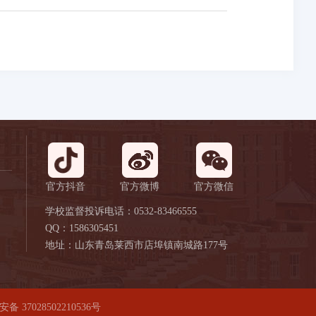
官方抖音
官方微博
官方微信
学校监督投诉电话：0532-83466555
QQ：1586305451
地址：山东青岛莱西市店埠镇南城路177号
备 37028502210536号