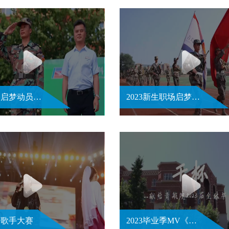
2023职场启梦动员大会
2023新生职场启梦军事训练汇报表演
校园歌手大赛
2023毕业季MV《干杯》