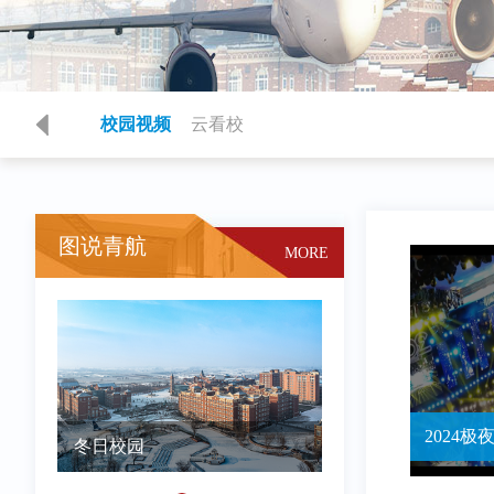
校园视频
云看校
图说青航
MORE
2024
秋日校园
校园景色