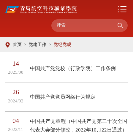

首页
>
党建工作
>
党纪党规
14
中国共产党党校（行政学院）工作条例
2025/08
26
中国共产党党员网络行为规定
2024/02
04
中国共产党章程（中国共产党第二十次全国
2022/11
代表大会部分修改，2022年10月22日通过）