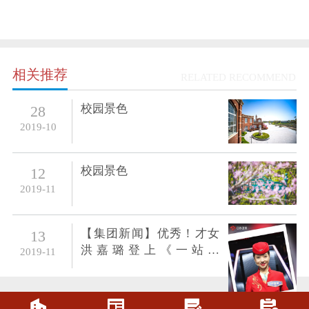
相关推荐
RELATED RECOMMEND
校园景色
28
2019-10
校园景色
12
2019-11
【集团新闻】优秀！才女
13
洪嘉璐登上《一站到
2019-11
底》，实力非凡，风采无
限



