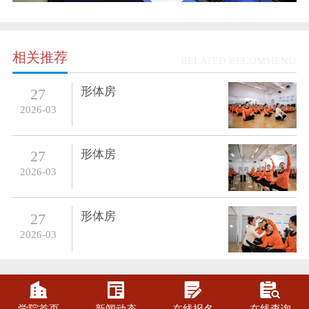
相关推荐
RELATED RECOMMEND
形体房
27
2026-03
形体房
27
2026-03
形体房
27
2026-03



