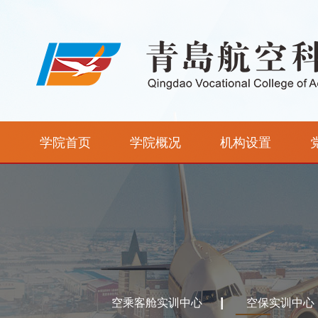
学院首页
学院概况
机构设置
空乘客舱实训中心
空保实训中心