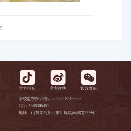
室
官方抖音
官方微博
官方微信
学校监督投诉电话：0532-83466555
QQ：1586305451
地址：山东青岛莱西市店埠镇南城路177号