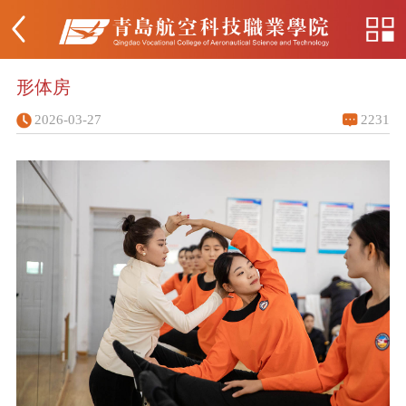
形体房
2026-03-27
2231