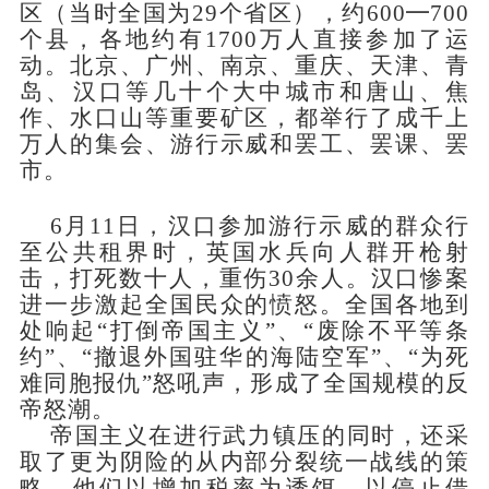
区（当时全国为29个省区），约600━700
个县，各地约有1700万人直接参加了运
动。北京、广州、南京、重庆、天津、青
岛、汉口等几十个大中城市和唐山、焦
作、水口山等重要矿区，都举行了成千上
万人的集会、游行示威和罢工、罢课、罢
市。
6月11日，汉口参加游行示威的群众行
至公共租界时，英国水兵向人群开枪射
击，打死数十人，重伤30余人。汉口惨案
进一步激起全国民众的愤怒。全国各地到
处响起“打倒帝国主义”、“废除不平等条
约”、“撤退外国驻华的海陆空军”、“为死
难同胞报仇”怒吼声，形成了全国规模的反
帝怒潮。
帝国主义在进行武力镇压的同时，还采
取了更为阴险的从内部分裂统一战线的策
略。他们以增加税率为诱饵，以停止借