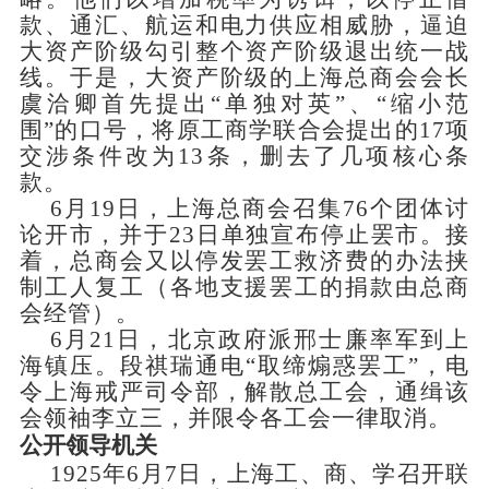
款、通汇、航运和电力供应相威胁，逼迫
大资产阶级勾引整个资产阶级退出统一战
线。于是，大资产阶级的上海总商会会长
虞洽卿首先提出
“单独对英”、“缩小范
围”的口号，将原工商学联合会提出的17项
交涉条件改为13条，删去了几项核心条
款。
6月19日，上海总商会召集76个团体讨
论开市，并于23日单独宣布停止罢市。接
着，总商会又以停发罢工救济费的办法挟
制工人复工（各地支援罢工的捐款由总商
会经管）。
6月21日，北京政府派邢士廉率军到上
海镇压。段祺瑞通电“取缔煽惑罢工”，电
令上海戒严司令部，解散总工会，通缉该
会领袖李立三，并限令各工会一律取消。
公开领导机关
1925年6月7日，上海工、商、学召开联