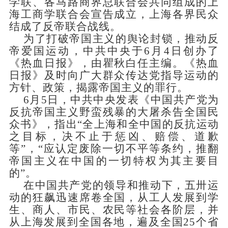
学联、各马路商界总联合会共同组成的上
海工商学联合会宣告成立，上海各界民众
结成了反帝联合战线。
为了打破帝国主义的舆论封锁，推动反
帝爱国运动，中共中央于
6月4日创办了
《热血日报》，由瞿秋白任主编。《热血
日报》及时向广大群众传达党指导运动的
方针、政策，揭露帝国主义的罪行。
6月5日，中共中央发表《中国共产党为
反抗帝国主义野蛮残暴的大屠杀告全国民
众书》，指出“全上海和全中国的反抗运动
之目标，决不止于惩凶、赔偿、道歉
等”，“应认定废除一切不平等条约，推翻
帝国主义在中国的一切特权为其主要目
的”。
在中国共产党的领导和推动下，五卅运
动的狂飙迅速席卷全国，从工人发展到学
生、商人、市民、农民等社会各阶层，并
从上海发展到全国各地，遍及全国
25个省