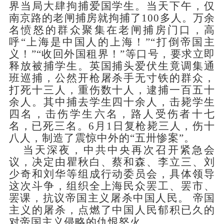
界当局大肆拘捕爱国学生。当天下午，仅
南京路的老闸捕房就拘捕了100多人。万余
名愤怒的群众聚集在老闸捕房门口，高
呼“上海是中国人的上海！”“打倒帝国主
义！”“收回外国租界！”等口号，要求立即
释放被捕学生。英国捕头爱伏生竟调集通
班巡捕，公然开枪屠杀手无寸铁的群众，
打死十三人，重伤数十人，逮捕一百五十
余人。其中捕去学生四十余人，击毙学生
四名，击伤学生六名，路人受伤者十七
名，已死三名。6月1日复枪毙三人，伤十
八人，制造了震惊中外的“五卅惨案”。
当天深夜，中共中央再次召开紧急会
议，决定由瞿秋白、蔡和森、李立三、刘
少奇和刘华等组成行动委员会，具体领导
这次斗争，组织全上海民众罢工、罢市、
罢课，抗议帝国主义屠杀中国人民。
帝国
主义的屠杀，点燃了中国人民郁积已久的
对帝国主义侵略的仇恨怒火。