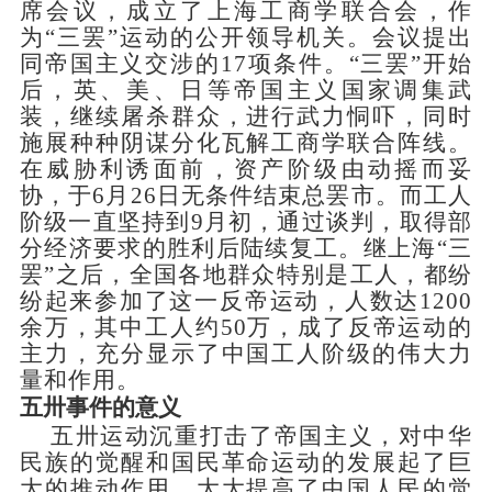
席会议，成立了上海工商学联合会，作
为“三罢”运动的公开领导机关。会议提出
同帝国主义交涉的17项条件。“三罢”开始
后，英、美、日等帝国主义国家调集武
装，继续屠杀群众，进行武力恫吓，同时
施展种种阴谋分化瓦解工商学联合阵线。
在威胁利诱面前，资产阶级由动摇而妥
协，于6月26日无条件结束总罢市。而工人
阶级一直坚持到9月初，通过谈判，取得部
分经济要求的胜利后陆续复工。继上海“三
罢”之后，全国各地群众特别是工人，都纷
纷起来参加了这一反帝运动，人数达1200
余万，其中工人约50万，成了反帝运动的
主力，充分显示了中国工人阶级的伟大力
量和作用。
五卅事件的意义
五卅运动沉重打击了帝国主义，对中华
民族的觉醒和国民革命运动的发展起了巨
大的推动作用，大大提高了中国人民的觉