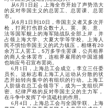
从
6月1日起，上海全市开始了声势浩大
的反对帝国主义的总罢工、总罢课、总罢
市。
从
6月1日到10日，帝国主义者又多次开
枪，打死打伤群众数十人。英、美、意、
法等国军舰上的海军陆战队全部上岸，并
占领
上海大学
、大夏大学等学校。上海人
民不惧怕帝国主义的武力镇压，相继有
20
余万工人罢工，5万多学生罢课，公共租界
的商人全体罢市，连租界雇用的中国巡捕
也响应号召宣布罢岗。
6月1日，上海总工会成立，李立三任委
员长。这标志着上海工人运动从分散的状
态开始转向集中的有组织的行动。上海工
人阶级在总工会领导下，成为一支组织严
密、纪律严格的反对帝国主义的主力军，
在斗争中发挥了中流砥柱的作用。
6月4日，上海总工会与全国学联、上海