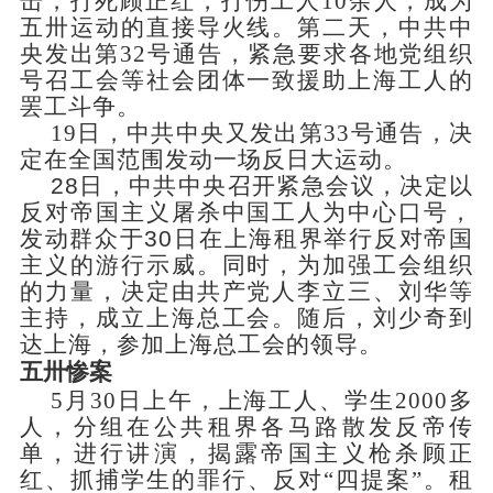
击，打死顾正红，打伤工人10余人，成为
五卅运动的直接导火线。第二天，中共中
央发出第32号通告，紧急要求各地党组织
号召工会等社会团体一致援助上海工人的
罢工斗争。
19日，中共中央又发出第33号通告，决
定在全国范围发动一场反日大运动。
28日，中共中央召开紧急会议，决定以
反对帝国主义屠杀中国工人为中心口号，
发动群众于30日在上海租界举行反对帝国
主义的游行示威。同时，为加强
工会组织
的力量，决定由共产党人李立三、
刘华
等
主持，成立上海总工会。随后，
刘少奇
到
达上海，参加上海总工会的领导。
五卅惨案
5月30日上午，上海工人、学生2000多
人，分组在公共租界各马路散发反帝传
单，进行讲演，揭露帝国主义枪杀顾正
红、抓捕学生的罪行、反对“四提案”。租