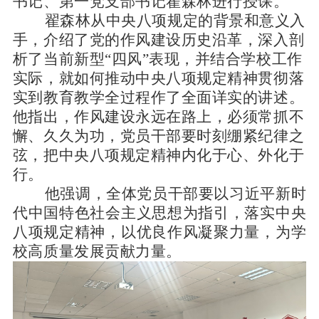
书记、第一党支部书记翟森林
进行授课。
翟森林
从中央八项规定的背景和意义入
手，介绍了党的作风建设历史沿革，
深入剖
析了当前新型
“四风”表现，并结合
学校
工作
实际，就如何推动中央八项规定精神贯彻落
实到
教育教学
全过程作了全面详实的讲述。
他指出，作风建设永远在路上，必须常抓不
懈、久久为功，党员干部要时刻绷紧纪律之
弦，把中央八项规定精神内化于心、外化于
行。
他强调，全体党员干部要以习近平新时
代中国特色社会主义思想为指引，落实中央
八项规定精神，以优良作风凝聚力量，为学
校高质量发展贡献力量。