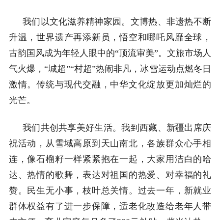
我们以文化滋养精神家园。文博热、非遗热不断
升温，世界遗产再添新员，悟空和哪吒风靡全球，
古韵国风成为年轻人眼中的
“顶流审美”。文旅市场人
气火爆，“城超”“村超”热闹非凡，冰雪运动点燃冬日
激情。传统与现代交融，中华文化绽放更加灿烂的
光芒。
我们共创共享美好生活。我到西藏、新疆出席庆
祝活动，从雪域高原到天山南北，各族群众心手相
连，像石榴籽一样紧紧抱在一起，大家用洁白的哈
达、热情的歌舞，表达对祖国的热爱、对幸福的礼
赞。民生无小事，枝叶总关情。过去一年，新就业
群体权益有了进一步保障，适老化改造给老年人带