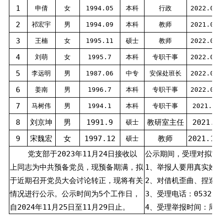
1
申倩
女
1994.05
本科
行政
2022.03
2
祁宏宇
男
1994.09
本科
教师
2021.09
3
王楠
女
1995.11
硕士
教师
2022.02
4
刘萌
女
1995.7
本科
专职干事
2022.01
5
李远明
男
1987.06
中专
安保处班长
2022.01
6
姜南
男
1996.7
本科
专职干事
2022.02
7
马树伟
男
1994.1
本科
专职干事
2021.12
8
刘京坤
男
1991.9
教研室主任
2021.9
硕士
9
宋魏宏
女
1997.12
教师
2021.12
硕士
党支部于2023年11月24日接收以
公示期间，受理对拟审
上同志为中共预备党员，现预备期满，拟
1、举报人要用真实姓
于近期召开党员大会讨论转正，现将有关
2、对借机歪曲、捏造
情况进行公示。公示时间为5个工作日，
3、受理电话：0532-82
自2024年11月25日至11月29日止。
4、受理举报时间：周一