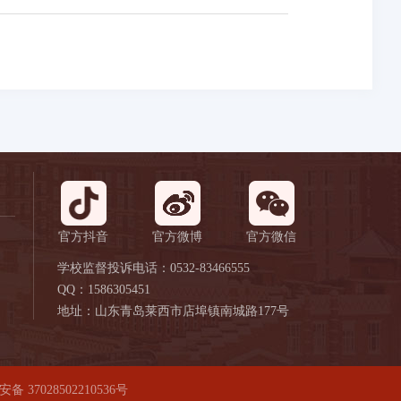
官方抖音
官方微博
官方微信
学校监督投诉电话：0532-83466555
QQ：1586305451
地址：山东青岛莱西市店埠镇南城路177号
备 37028502210536号