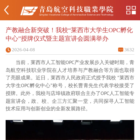
产教融合新突破！我校“莱西市大学生OPC孵化
中心”授牌仪式暨主题宣讲会圆满举办
2026-04-08
3632
当前，莱西市人工智能
产业发展步入关键时期，青
OPC
岛航空科技职业学院在人才培养与产教融合等方面也取得
了亮眼成果。
近日，
莱
西市人民政府正式授予我校
莱西市
“
大学生
孵化中心
称号，校长曹青先生代表学校接受了
OPC
”
授牌。
此外
，我校与店埠镇政府联合主办了
人工智能专
OPC
题宣讲会，政、校、企三方汇聚一堂，共同探寻人工智能
技术应用与创新创业的全新发展路径。