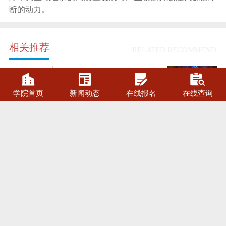
断的动力。
相关推荐
RELATED RECOMMEND
【集团新闻】围观2019民
28




航西南地区客舱乘务员技
2019-10
学院首页
新闻动态
在线报名
在线查询
能大赛，西航学子受益匪
浅
【集团新闻】点赞！西航
12
学子支援军运会安检工
2019-11
作，专业表现获赞誉
【集团新闻】优秀！才女
13
洪嘉璐登上《一站到
2019-11
底》，实力非凡，风采无
限