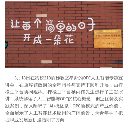
月
日在我校
阶梯教室举办的
人工智能专题宣
3
18
218
OPC
讲会，在店埠镇政府的全程指导与支持下顺利开展，由柠
檬豆平台协同组织。柠檬豆平台杨尚伟先生进行了主旨演
讲，系统解读了人工智能与
的核心概念、创业优势及实
OPC
践案例，深入阐释了
微团队
新模式的产业价值，
“AI+
” OPC
全面展示了人工智能技术应用的广阔前景，为青年学子把
握职业发展新机遇指明了方向。