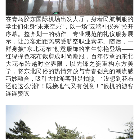
在青岛胶东国际机场出发大厅，身着民航制服的
学生们化身“未来空乘”，以一场“云端礼仪秀”拉开
序幕。整齐划一的动作、专业规范的礼仪服务展
示，让旅客近距离感受航空职业素养。随后，一
群身披“东北花布”创意服饰的学生惊艳登场——
红绿撞色花布裁剪成时尚潮服，百年传承的东北
大花布跨越时空界限，以先锋之姿重构东方美
学，将东北民俗的热情奔放与青春创意的潮流感
巧妙融合，吸引大批游客驻足拍照。“没想到花布
还能这么‘潮’！既接地气又有创意！”候机的游客
连连赞叹。