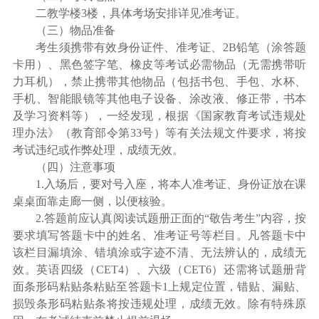
二教学楼
3楼，具体考场安排详见准考证。
（三）物品准备
考生须携带有效身份证件、准考证、
2B铅笔（涂答题
卡用）、黑色签字笔、橡皮等考试必需物品（无需携带听
力耳机），禁止携带其他物品（包括书包、手包、水杯、
手机、智能眼镜等其他电子设备、涂改液、修正带，书本
及学习资料等），一经发现，根据《国家教育考试违规处
理办法》（教育部令第33号）等有关法规文件要求，将按
考试
违纪或
作弊处理，成绩无效。
（四）注意事项
1.入场后，要对号入座，将本人准考证、身份证放在课
桌桌面靠走廊一侧，以便核验。
2.答题前应认真阅读试题册正面的“敬告考生”内容，按
要求填写答题卡中的姓名、准考证号等栏目。凡答题卡中
该栏目漏填涂、错填涂或字迹不清、无法辨认的，成绩无
效。英语四级（CET4）、六级（CET6）还需将试题册背
面条形码粘贴条粘贴至答题卡1上规定位置，错贴、漏贴、
损毁条形码粘贴条将按违规处理，成绩无效。除有特殊原