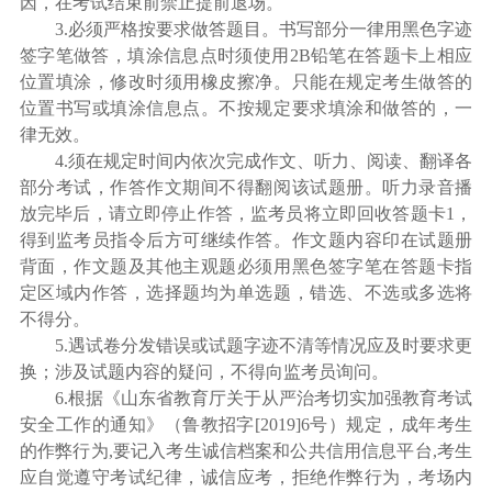
因，在考试结束前禁止提前退场。
3.必须严格按要求做答题目。书写部分一律用黑色字迹
签字笔做答，填涂信息点时须使用2B铅笔在答题卡上相应
位置填涂，修改时须用橡皮擦净。只能在规定考生做答的
位置书写或填涂信息点。不按规定要求填涂和做答的，一
律无效。
4.须在规定时间内依次完成作文、听力、阅读、翻译各
部分考试，作答作文期间不得翻阅该试题册。听力录音播
放完毕后，请立即停止作答，监考员将立即回收答题卡1，
得到监考员指令后方可继续作答。作文题内容印在试题册
背面，作文题及其他主观题必须用黑色签字笔在答题卡指
定区域内作答，选择题均为单选题，错选、不选或多选将
不得分。
5.遇试卷分发错误或试题字迹不清等情况应及时要求更
换；涉及试题内容的疑问，不得向监考员询问。
6.根据《山东省教育厅关于从严治考切实加强教育考试
安全工作的通知》（鲁教招字[2019]6号）规定，成年考生
的作弊行为,要记入考生诚信档案和公共信用信息平台,考生
应自觉遵守考试纪律，诚信应考，拒绝作弊行为，考场内