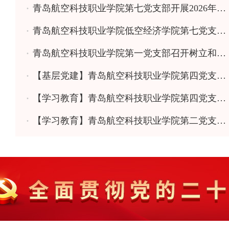
青岛航空科技职业学院第七党支部开展2026年上
半年入党积极分子集体谈话
青岛航空科技职业学院低空经济学院第七党支部
召开树立和践行正确政绩观专题学习主题党日会议
青岛航空科技职业学院第一党支部召开树立和践
行正确政绩观学习教育正反面典型案例交流研讨会
【基层党建】青岛航空科技职业学院第四党支部
至一站式学生社区开展志愿服务活动
【学习教育】青岛航空科技职业学院第四党支部
召开树立和践行正确政绩观学习教育部署会
【学习教育】青岛航空科技职业学院第二党支部
召开树立和践行正确政绩观学习教育启动部署会