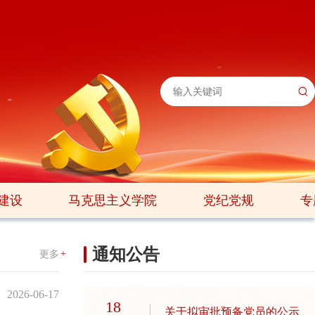
建设
马克思主义学院
党纪党规
专
通知公告
更多
2026-06-17
18
关于拟审批预备党员的公示