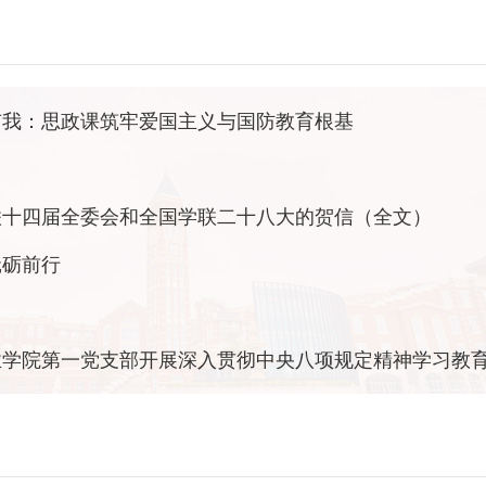
有我：思政课筑牢爱国主义与国防教育根基
联十四届全委会和全国学联二十八大的贺信（全文）
砥砺前行
业学院第一党支部开展深入贯彻中央八项规定精神学习教