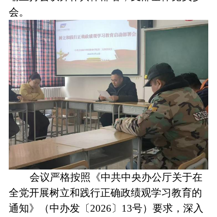
会。
会议严格按照《中共中央办公厅关于在
全党开展树立和践行正确政绩观学习教育的
通知》（中办发〔
2026
〕
13
号）要求，深入