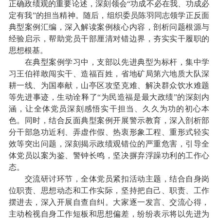
正确政绩观的重要论述，深刻领会“功成不必在我、功成必
定有我”的担当精神。随后，组织委员陈羽同志领学正反面
典型案例汇编，深入解读案例核心内容，剖析问题根源与
经验启示，帮助党员干部厘清对错边界，夯实实干履职的
思想根基。
在典型案例学习中，支部以先进典型为标杆，集中学
习王伯祥敢闯实干、造福百姓，省地矿局第六地质大队深
耕一线、为国奉献，山亭区攻坚克难、解决群众饮水难题
等先进事迹，生动诠释了“为民造福是最大政绩”的深刻内
涵，让全体党员深刻感悟实干担当、久久为功的初心本
色。同时，结合反面典型案例开展警示教育，深入剖析部
分干部急功近利、弄虚作假、热衷形象工程、重形式轻实
效等突出问题，深刻揭示政绩观错位的严重危害，引导全
体党员以案为鉴、警钟长鸣，坚决摒弃浮躁功利的工作心
态。
交流研讨环节，全体党员紧扣活动主题，结合自身岗
位职责、思想动态和工作实际，坚持把自己、职责、工作
摆进去，深入开展自查自纠。大家逐一发言、交流心得，
主动检视自身工作短板和思想偏差，纷纷表示将以先进为