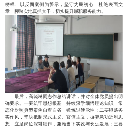
榜样、以反面案例为警示，坚守为民初心，杜绝表面文
章，脚踏实地真抓实干，切实提升履职服务能力。
最后，高晓琳同志作总结讲话，并对全体党员提出明
确要求。一要筑牢思想根基，持续深学细悟理论知识，常
态化对照典型案例自查自省，锤炼过硬党性；二要锤炼务
实作风，坚决抵制形式主义、官僚主义，摒弃急功近利思
想，立足岗位深耕细作，兼顾当下实效与长远发展；三要